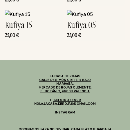
Kufiya 15
Kufiya 05
25,00
€
25,00
€
LA CASA DE ROJAS
CALLE DE SIMÓN ORTIZ, 1 BAJO
MARHABA,
MERCADO DE ROJAS CLEMENTE,
EL BOTÁNIC, 46008 VALENCIA
T.
+34 655 433 999
HOLA.LACASA.DEROJAS@GMAIL.COM
INSTAGRAM
COCINAMOS PARA NO OLVIDAR. CADA PLATO GUARDA LA