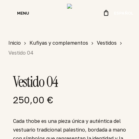
Skip
to
MENU
ESPAÑOL
main
content
Inicio
Kufiyas y complementos
Vestidos
Vestido 04
Vestido 04
250,00
€
Cada thobe es una pieza única y auténtica del
vestuario tradicional palestino, bordada a mano
con símbolos que representan la identidad y la