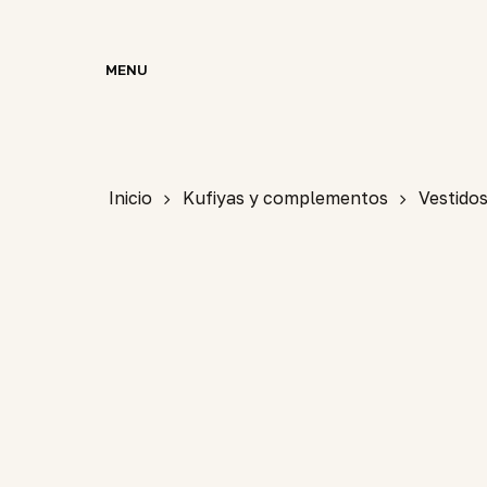
Skip
to
MENU
main
content
Inicio
Kufiyas y complementos
Vestido