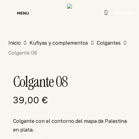
Skip
to
MENU
ESPAÑOL
main
content
Inicio
Kufiyas y complementos
Colgantes
Colgante 08
Colgante 08
39,00
€
Colgante con el contorno del mapa de Palestina
en plata.