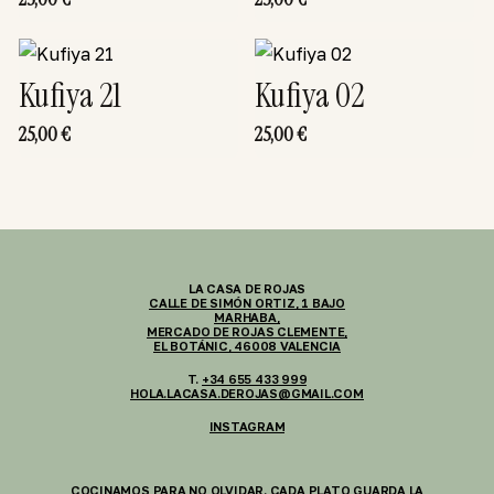
Kufiya 21
Kufiya 02
25,00
€
25,00
€
LA CASA DE ROJAS
CALLE DE SIMÓN ORTIZ, 1 BAJO
MARHABA,
MERCADO DE ROJAS CLEMENTE,
EL BOTÁNIC, 46008 VALENCIA
T.
+34 655 433 999
HOLA.LACASA.DEROJAS@GMAIL.COM
INSTAGRAM
COCINAMOS PARA NO OLVIDAR. CADA PLATO GUARDA LA