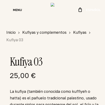
Skip
to
MENU
ESPAÑOL
main
content
Inicio
Kufiyas y complementos
Kufiyas
Kufiya 03
Kufiya 03
25,00
€
La kufiya (también conocida como kuffiyeh o
hatta) es el pañuelo tradicional palestino, usado
durante siglos para protegerse del sol, el frío y la