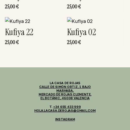
25,00
€
25,00
€
Kufiya 22
Kufiya 02
25,00
€
25,00
€
LA CASA DE ROJAS
CALLE DE SIMÓN ORTIZ, 1 BAJO
MARHABA,
MERCADO DE ROJAS CLEMENTE,
EL BOTÁNIC, 46008 VALENCIA
T.
+34 655 433 999
HOLA.LACASA.DEROJAS@GMAIL.COM
INSTAGRAM