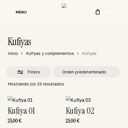
Skip
to
MENU
ESPAÑOL
Close
main
Filters
content
Kufiyas
Inicio
Kufiyas y complementos
Kufiyas
Filters
Mostrando los 33 resultados
Kufiya 01
Kufiya 02
25,00
€
25,00
€