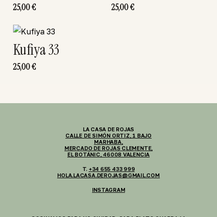
25,00
€
25,00
€
Kufiya 33
25,00
€
LA CASA DE ROJAS
CALLE DE SIMÓN ORTIZ, 1 BAJO
MARHABA,
MERCADO DE ROJAS CLEMENTE,
EL BOTÁNIC, 46008 VALENCIA
T.
+34 655 433 999
HOLA.LACASA.DEROJAS@GMAIL.COM
INSTAGRAM