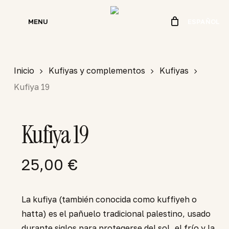
Skip
to
MENU
ESPAÑOL
main
content
Inicio
Kufiyas y complementos
Kufiyas
Kufiya 19
Kufiya 19
25,00
€
La kufiya (también conocida como kuffiyeh o
hatta) es el pañuelo tradicional palestino, usado
durante siglos para protegerse del sol, el frío y la