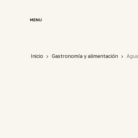
Skip
to
MENU
main
content
Inicio
Gastronomía y alimentación
Agua