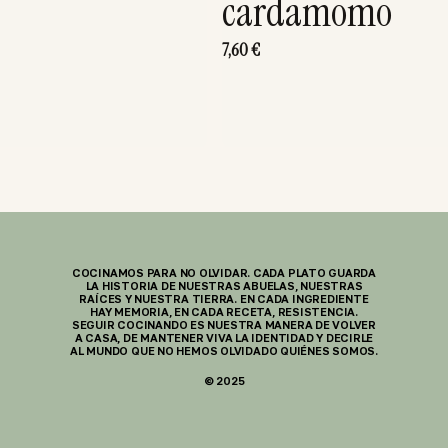
cardamomo
7,60
€
COCINAMOS PARA NO OLVIDAR. CADA PLATO GUARDA
LA HISTORIA DE NUESTRAS ABUELAS, NUESTRAS
RAÍCES Y NUESTRA TIERRA. EN CADA INGREDIENTE
HAY MEMORIA, EN CADA RECETA, RESISTENCIA.
SEGUIR COCINANDO ES NUESTRA MANERA DE VOLVER
A CASA, DE MANTENER VIVA LA IDENTIDAD Y DECIRLE
AL MUNDO QUE NO HEMOS OLVIDADO QUIÉNES SOMOS.
© 2025