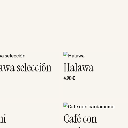
awa selección
Halawa
4,90
€
ni
Café con