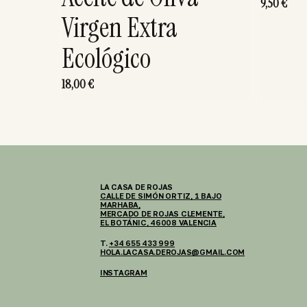
9,50
€
Virgen Extra
Ecológico
18,00
€
LA CASA DE ROJAS
CALLE DE SIMÓN ORTIZ, 1 BAJO
MARHABA,
MERCADO DE ROJAS CLEMENTE,
EL BOTÁNIC, 46008 VALENCIA
T.
+34 655 433 999
HOLA.LACASA.DEROJAS@GMAIL.COM
INSTAGRAM