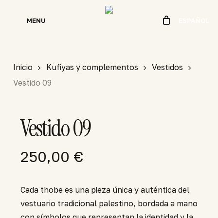
Skip
to
MENU
ESPAÑOL
main
content
Inicio
Kufiyas y complementos
Vestidos
Vestido 09
Vestido 09
250,00
€
Cada thobe es una pieza única y auténtica del
vestuario tradicional palestino, bordada a mano
con símbolos que representan la identidad y la