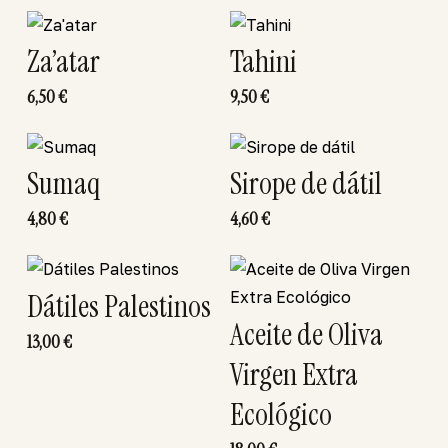
Za’atar
Tahini
6,50
€
9,50
€
Sumaq
Sirope de dátil
4,80
€
4,60
€
Dátiles Palestinos
Aceite de Oliva
13,00
€
Virgen Extra
Ecológico