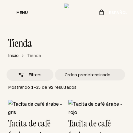
Skip
to
MENU
ESPAÑOL
Close
main
Filters
content
Tienda
Inicio
Tienda
Filters
Mostrando 1–35 de 92 resultados
Tacita de café
Tacita de café