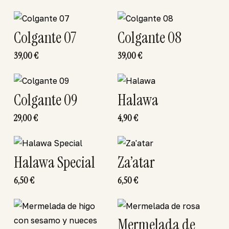
Colgante 07
Colgante 08
39,00
€
39,00
€
Colgante 09
Halawa
29,00
€
4,90
€
Halawa Special
Za’atar
6,50
€
6,50
€
Mermelada de